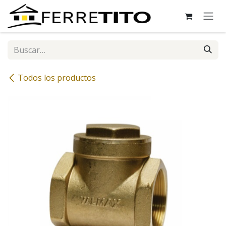
Ir al contenido
Todos los productos