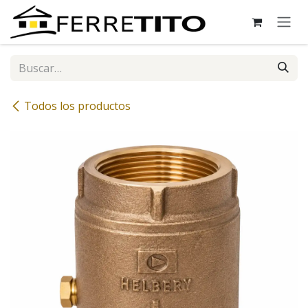
Ir al contenido
Todos los productos