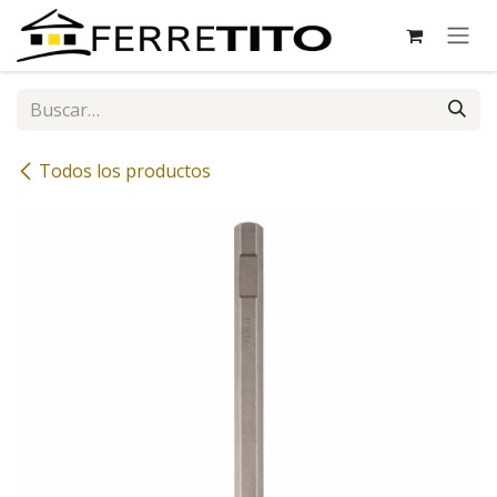
Ir al contenido
Todos los productos