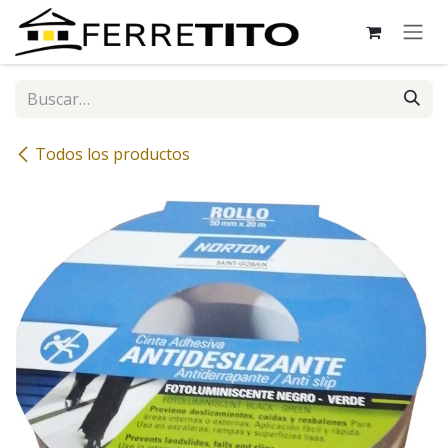
Ir al contenido
Todos los productos