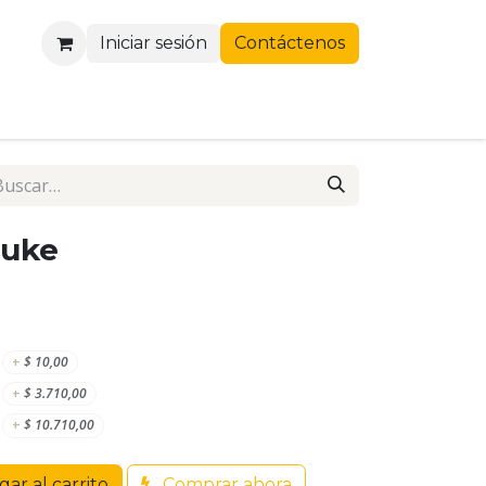
Iniciar sesión
Contáctenos
duke
+
$
10,00
+
$
3.710,00
+
$
10.710,00
ar al carrito
Comprar ahora