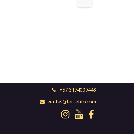
+57 3174009448
ventas@ferretito.com