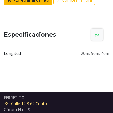
Agregar al carrito
Comprar ahora
Especificaciones
Longitud
20m
,
90m
,
40m
FERRETITO
Calle 12 8 62 Centro
Cúcuta N de S