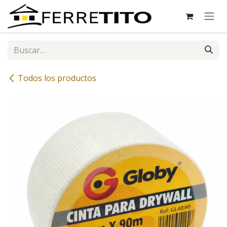
Ir al contenido
Todos los productos