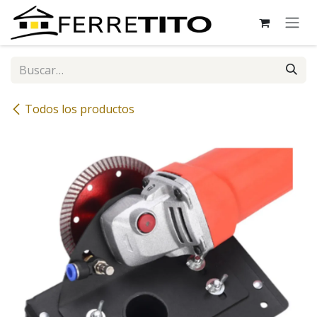
Ir al contenido
Todos los productos