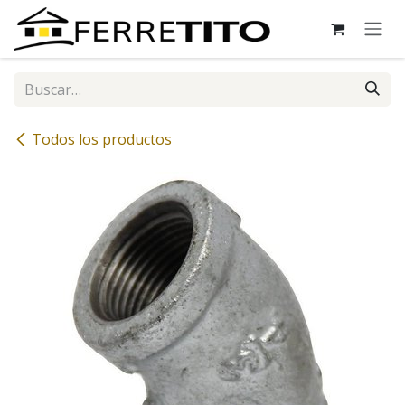
Ir al contenido
Todos los productos