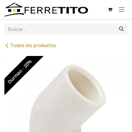
Ir al contenido
Todos los productos
Durman - 30%