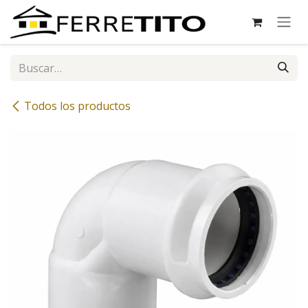
Ir al contenido
Todos los productos