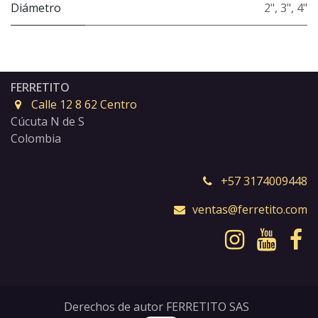
Diámetro
2"
,
3"
,
4"
FERRETITO
Calle 12 8 62 Centro
Cúcuta N de S
Colombia
+57 3174009448
ventas@ferretito.com
Derechos de autor FERRETITO SAS