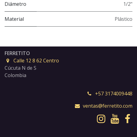
Diámetro
1/2"
Material
Plástico
FERRETITO
Calle 12 8 62 Centro
Cúcuta N de S
Colombia
+57 3174009448
ventas@ferretito.com