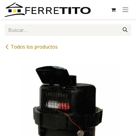
Ir al contenido
Todos los productos