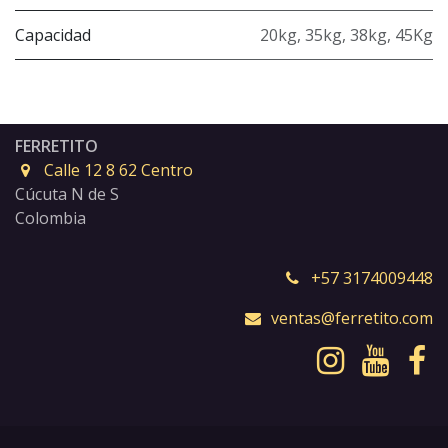
Capacidad
20kg
,
35kg
,
38kg
,
45Kg
FERRETITO
Calle 12 8 62 Centro
Cúcuta N de S
Colombia
+57 3174009448
ventas@ferretito.com