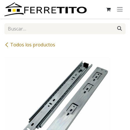
Ir al contenido
Todos los productos