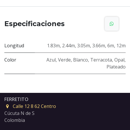
Especificaciones
Longitud
1.83m
,
2.44m
,
3.05m
,
3.66m
,
6m
,
12m
Color
Azul
,
Verde
,
Blanco
,
Terracota
,
Opal
,
Plateado
FERRETITO
Calle 12 8 62 Centro
Cúcuta N de S
Colombia