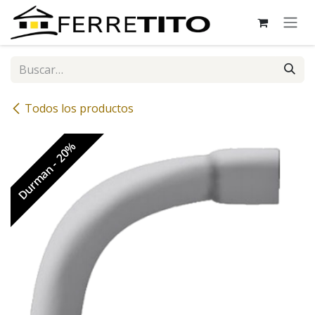
Ir al contenido
Todos los productos
Durman - 20%