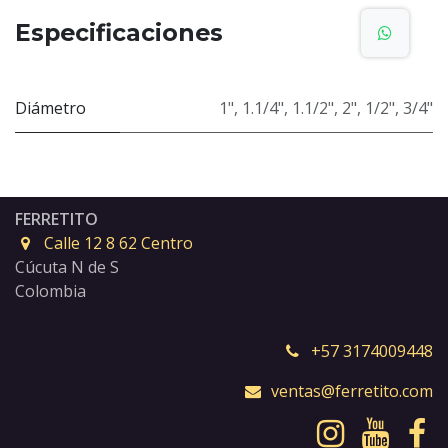
Especificaciones
Diámetro
1"
,
1.1/4"
,
1.1/2"
,
2"
,
1/2"
,
3/4"
FERRETITO
Calle 12 8 62 Centro
Cúcuta N de S
Colombia
+57 3174009448
ventas@ferretito.com