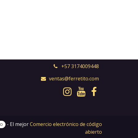
+57 3174009448
ventas@ferretito.com
- El mejor
Comercio electrónico de código
abierto