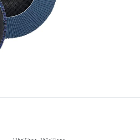
115x22mm
,
180x22mm