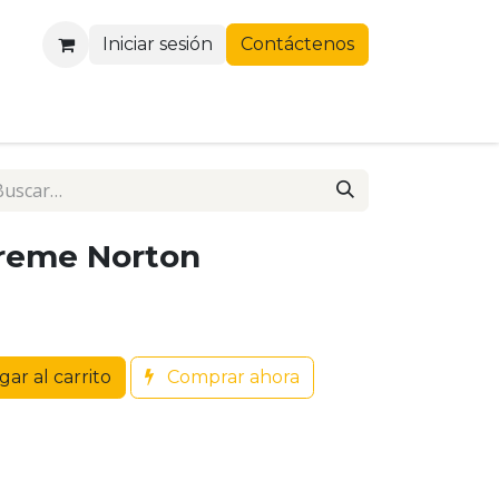
Iniciar sesión
Contáctenos
treme Norton
ar al carrito
Comprar ahora