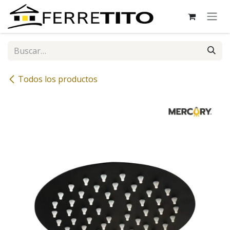
Ir al contenido
Todos los productos