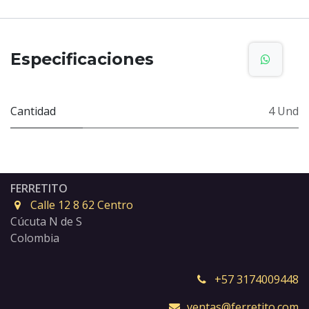
Especificaciones
Cantidad
4 Und
FERRETITO
Calle 12 8 62 Centro
Cúcuta N de S
Colombia
+57 3174009448
ventas@ferretito.com