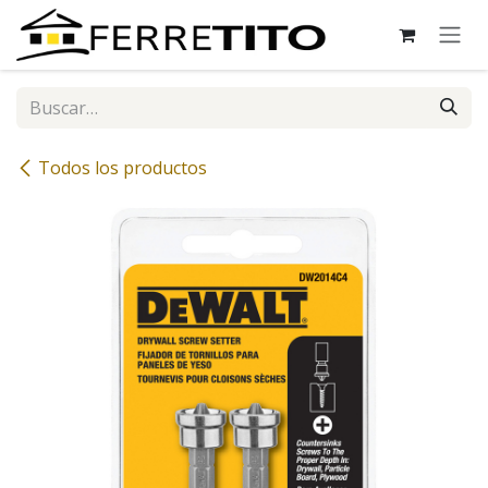
Ir al contenido
Todos los productos