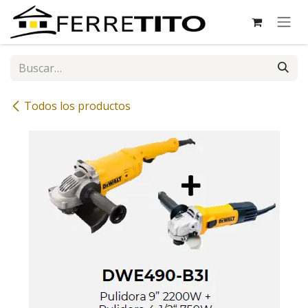
Ir al contenido
Todos los productos