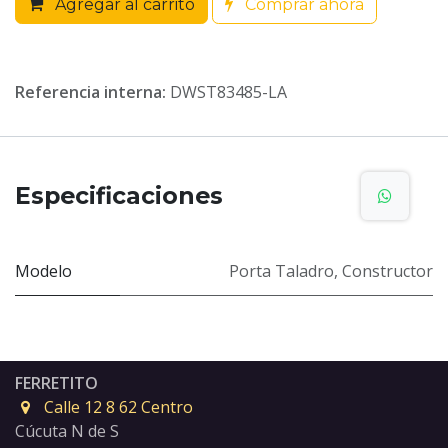
Agregar al carrito
Comprar ahora
Referencia interna:
DWST83485-LA
Especificaciones
Modelo
Porta Taladro
,
Constructor
FERRETITO
Calle 12 8 62 Centro
Cúcuta N de S