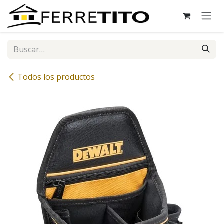
Ir al contenido
Todos los productos