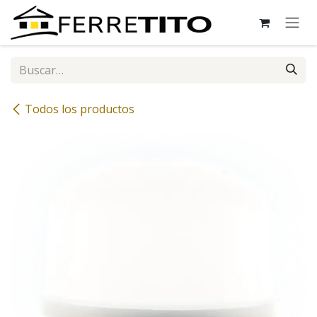
Ir al contenido
Todos los productos