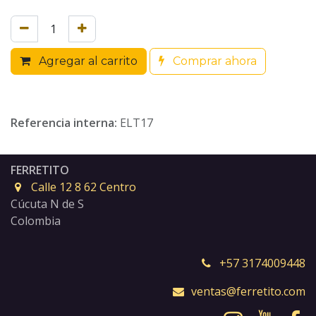
Agregar al carrito
Comprar ahora
Referencia interna:
ELT17
FERRETITO
Calle 12 8 62 Centro
Cúcuta N de S
Colombia
+57 3174009448
ventas@ferretito.com