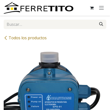
Ir al contenido
Todos los productos