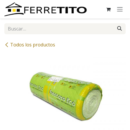
Ir al contenido
Todos los productos