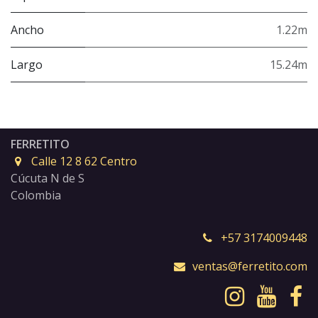
Ancho
1.22m
Largo
15.24m
FERRETITO
Calle 12 8 62 Centro
Cúcuta N de S
Colombia
+57 3174009448
ventas@ferretito.com