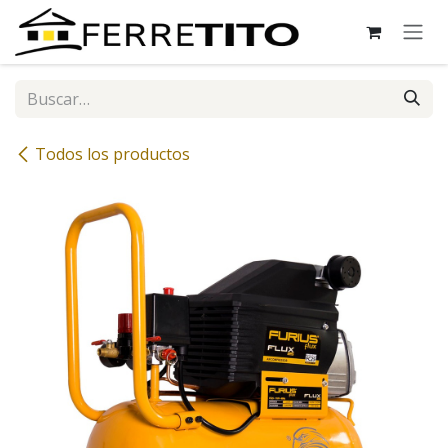
Ir al contenido
Todos los productos