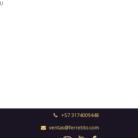
5U
+57 3174009448
ventas@ferretito.com