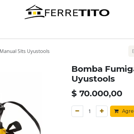
Tienda
Contáctenos
anual 5lts Uyustools
Bomba Fumiga
Uyustools
$
70.000,00
Agreg