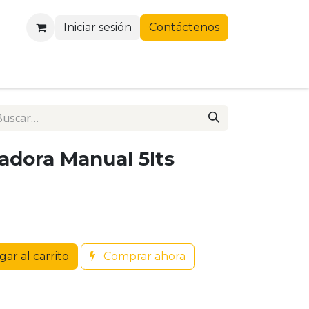
Iniciar sesión
Contáctenos
dora Manual 5lts
ar al carrito
Comprar ahora