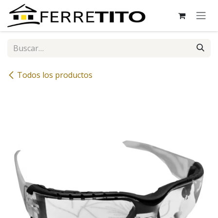
Ir al contenido
Todos los productos