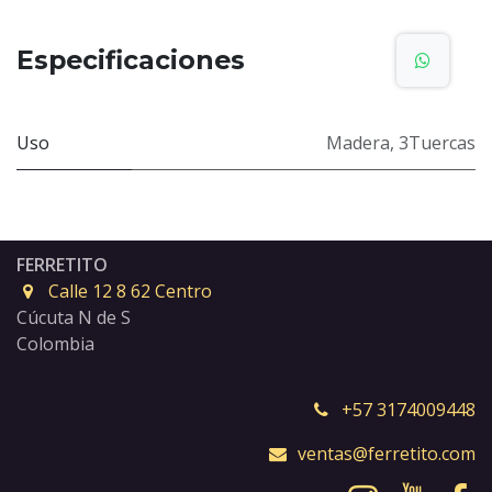
Especificaciones
Uso
Madera
,
3Tuercas
FERRETITO
Calle 12 8 62 Centro
Cúcuta N de S
Colombia
+57 3174009448
ventas@ferretito.com