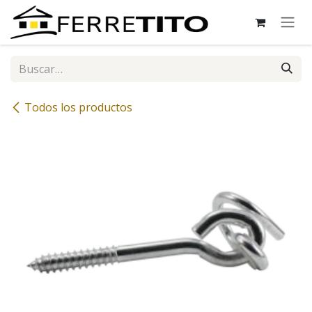
Ir al contenido
Todos los productos