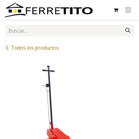
Ir al contenido
Todos los productos