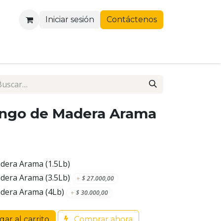
Iniciar sesión
Contáctenos
ngo de Madera Arama
era Arama (1.5Lb)
era Arama (3.5Lb)
+
$
27.000,00
dera Arama (4Lb)
+
$
30.000,00
ar al carrito
Comprar ahora