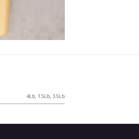
4Lb
,
1.5Lb
,
3.5Lb