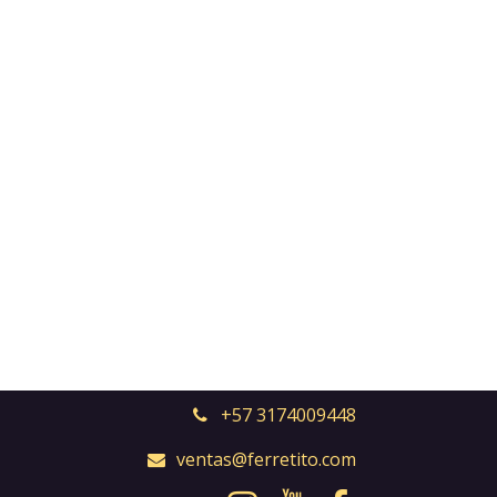
+57 3174009448
ventas@ferretito.com