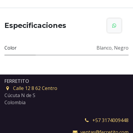
Especificaciones
Color
Blanco
,
Negro
FERRETITO
Calle 12 8 62 Centro
Cúcuta N de S
Colombia
+57 3174009448
ventas@ferretito.com