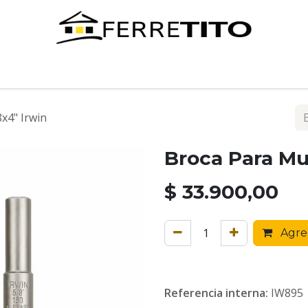
Tienda
Contáctenos
x4" Irwin
Broca Para Mu
$
33.900,00
Agreg
Referencia interna:
IW895