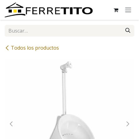
Ir al contenido
Todos los productos