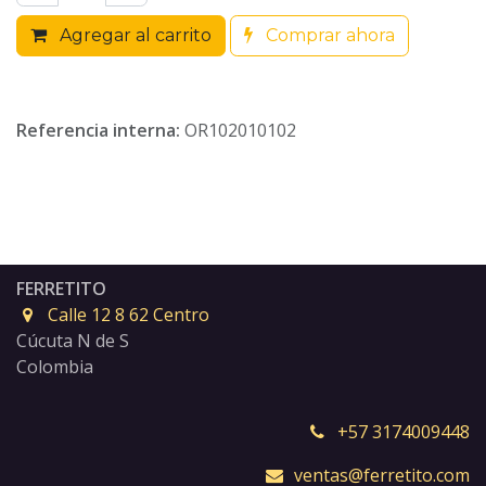
Agregar al carrito
Comprar ahora
Referencia interna:
OR102010102
FERRETITO
Calle 12 8 62 Centro
Cúcuta N de S
Colombia
+57 3174009448
ventas@ferretito.com