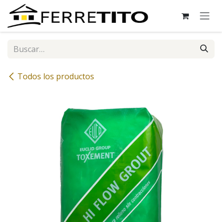
Ir al contenido
Todos los productos