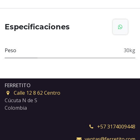
Especificaciones
Peso
30kg
FERRETITO
Calle 12 8 62 Centro
Cúcuta N de S
Colombia
+57 3174009448
ventas@ferretito.com