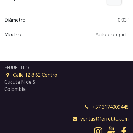
Diámetro
0.03"
Modelo
Autoprotegido
FERRETITO
Calle 12 8 62 Centro
Cúcuta N de S
Colombia
+57 3174009448
ventas@ferretito.com