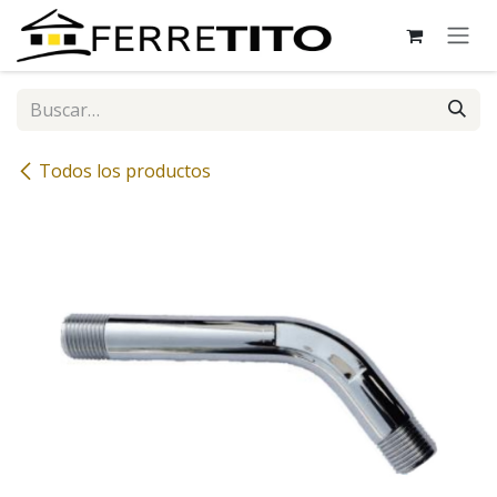
Ir al contenido
Todos los productos