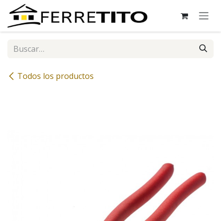
Ir al contenido
Todos los productos