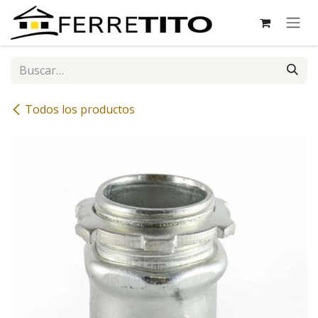
Ir al contenido
Todos los productos