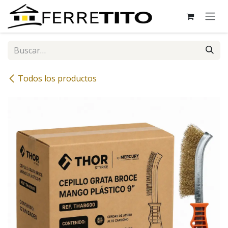
Ir al contenido
Todos los productos