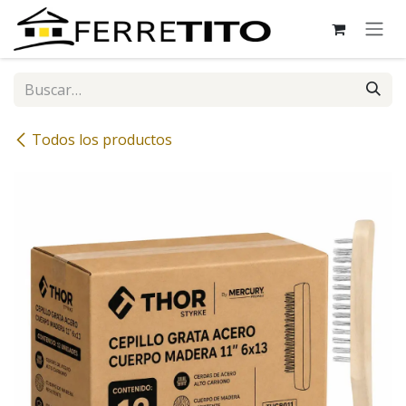
Ir al contenido
Todos los productos