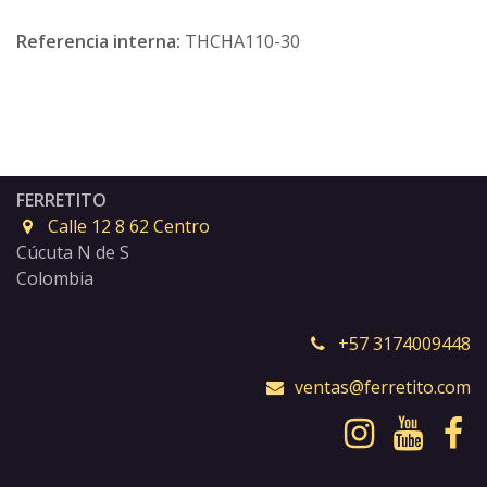
Referencia interna:
THCHA110-30
FERRETITO
Calle 12 8 62 Centro
Cúcuta N de S
Colombia
+57 3174009448
ventas@ferretito.com