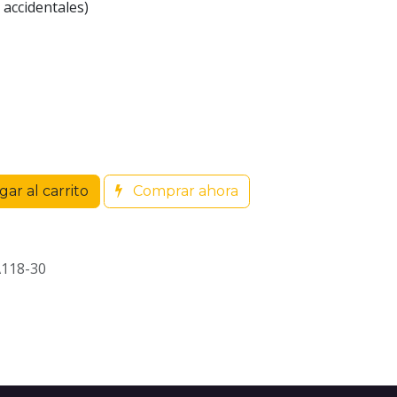
s accidentales)
ar al carrito
Comprar ahora
118-30