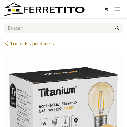
Ir al contenido
Todos los productos