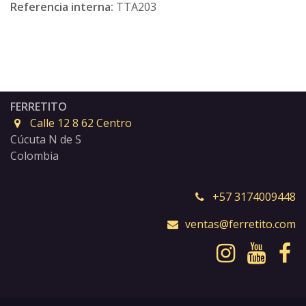
Referencia interna:
TTA203
FERRETITO
Calle 12 8 62 Centro
Cúcuta N de S
Colombia
+57 3174009448
ventas@ferretito.com