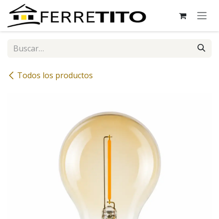
Ir al contenido
Todos los productos