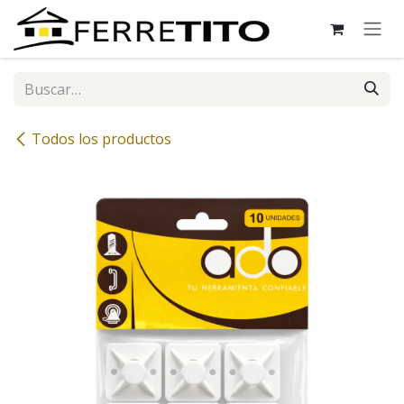
Ir al contenido
Todos los productos