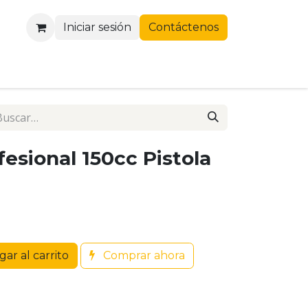
Iniciar sesión
Contáctenos
esional 150cc Pistola
ar al carrito
Comprar ahora