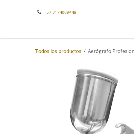
Ir al contenido
+57 3174009448
Todos los productos
Aerógrafo Profesion