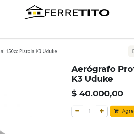
Tienda
Contáctenos
al 150cc Pistola K3 Uduke
Aerógrafo Prof
K3 Uduke
$
40.000,00
Agreg