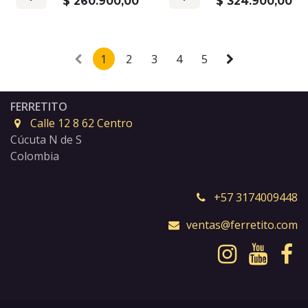
$
260.900,00
$
324.900,00
1
2
3
4
5
FERRETITO
Calle 12 8 62 Centro
Cúcuta N de S
Colombia
+57 3174009448
ventas@ferretito.com