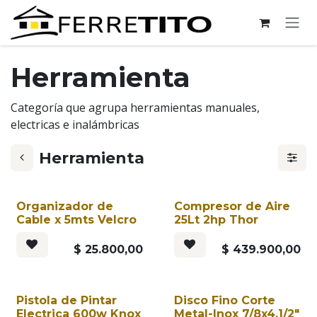
Ir al contenido
Herramienta
Categoría que agrupa herramientas manuales,
electricas e inalámbricas
Herramienta
Organizador de
Compresor de Aire
Cable x 5mts Velcro
25Lt 2hp Thor
$
25.800,00
$
439.900,00
Pistola de Pintar
Disco Fino Corte
Electrica 600w Knox
Metal-Inox 7/8x4.1/2"