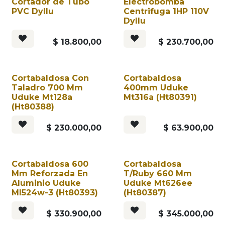
Cortador de Tubo
Electrobomba
PVC Dyllu
Centrifuga 1HP 110V
Dyllu
$
18.800,00
$
230.700,00
Cortabaldosa Con
Cortabaldosa
Taladro 700 Mm
400mm Uduke
Uduke Mt128a
Mt316a (Ht80391)
(Ht80388)
$
230.000,00
$
63.900,00
Cortabaldosa 600
Cortabaldosa
Mm Reforzada En
T/Ruby 660 Mm
Aluminio Uduke
Uduke Mt626ee
Ml524w-3 (Ht80393)
(Ht80387)
$
330.900,00
$
345.000,00