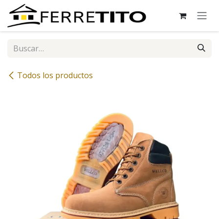
Ir al contenido
Todos los productos