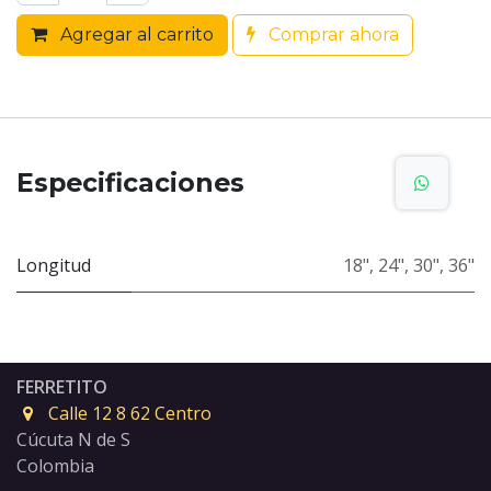
Agregar al carrito
Comprar ahora
Especificaciones
Longitud
18"
,
24"
,
30"
,
36"
FERRETITO
Calle 12 8 62 Centro
Cúcuta N de S
Colombia