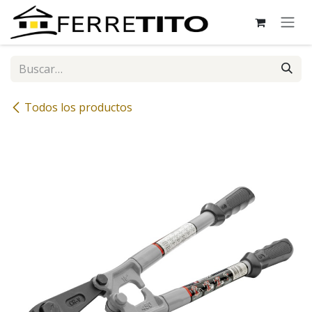
Ir al contenido
Todos los productos