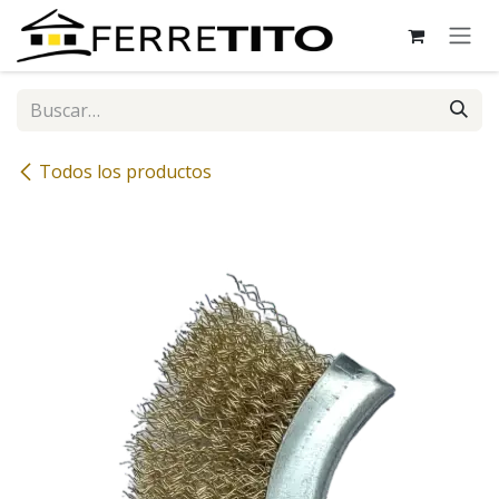
Ir al contenido
Todos los productos